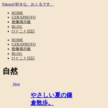
Nikonが好きな、おくるです。
HOME
UZRAPHOTO
画像掲示板
BLOG
ひとこと日記
HOME
UZRAPHOTO
画像掲示板
BLOG
ひとこと日記
自然
blog
やさしい夏の鎌
倉散歩。