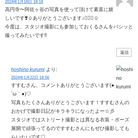
2024年1月18日 18:18
高円寺〜阿佐ヶ谷の写真を使って頂けて素直に嬉
しいです❣️☺️ありがとうございます♪🙇🏻‍♂️☺️
今度は、スタジオ撮影にも参加しておくるさんをバシッと
撮ってみたいです‼️
返信
hoshino kurumi
より:
2024年1月22日 18:56
すすむさん、コメントありがとうございます(●
´ω｀●)♡
写真もたくさんありがとうございます！すすむさんの
おかげで撮影日記がキラキラになったよー☆彡
スタジオではストリート撮影とは異なる衣装・ポーズ
展開で頑張ってるのですすむさんにもぜひ撮影しても
らいたいです♡