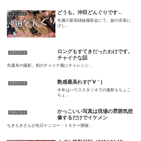
どうも。沖田どんぐりです←
うずらフォト
先週の新宿姉妹撮影会にて。妹の衣装に
少し...
ロングもすてきだったわけです。
うずらフォト
チャイナな話
先週末の撮影。初のチャイナ服にチャレンジ...
艶感最高れす(*´∀｀)
うずらフォト
今年はハウススタジオでの撮影もちょこ
ちょ...
かっこいい写真は現場の雰囲気想
うずらフォト
像するだけでイケメン
ちきちきさんが先日ケンコー・トキナー開催...