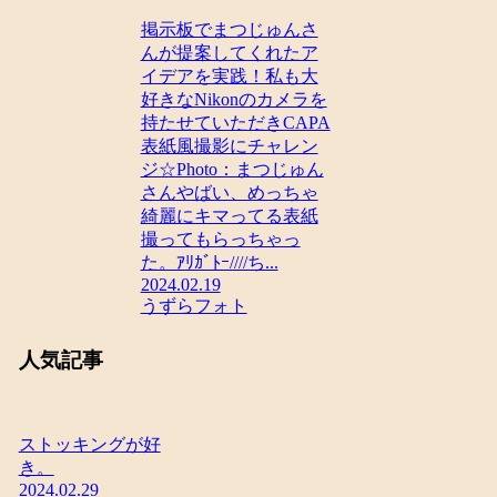
掲示板でまつじゅんさ
んが提案してくれたア
イデアを実践！私も大
好きなNikonのカメラを
持たせていただきCAPA
表紙風撮影にチャレン
ジ☆Photo：まつじゅん
さんやばい、めっちゃ
綺麗にキマってる表紙
撮ってもらっちゃっ
た。ｱﾘｶﾞﾄｰ////ち...
2024.02.19
うずらフォト
人気記事
ストッキングが好
き。
2024.02.29