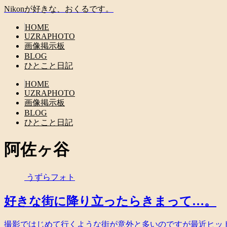
Nikonが好きな、おくるです。
HOME
UZRAPHOTO
画像掲示板
BLOG
ひとこと日記
HOME
UZRAPHOTO
画像掲示板
BLOG
ひとこと日記
阿佐ヶ谷
うずらフォト
好きな街に降り立ったらきまって…。
撮影ではじめて行くような街が意外と多いのですが最近ヒッ