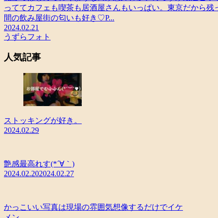
っててカフェも喫茶も居酒屋さんもいっぱい。東京だから残
間の飲み屋街の匂いも好き♡P...
2024.02.21
うずらフォト
人気記事
ストッキングが好き。
2024.02.29
艶感最高れす(*´∀｀)
2024.02.20
2024.02.27
かっこいい写真は現場の雰囲気想像するだけでイケ
メン