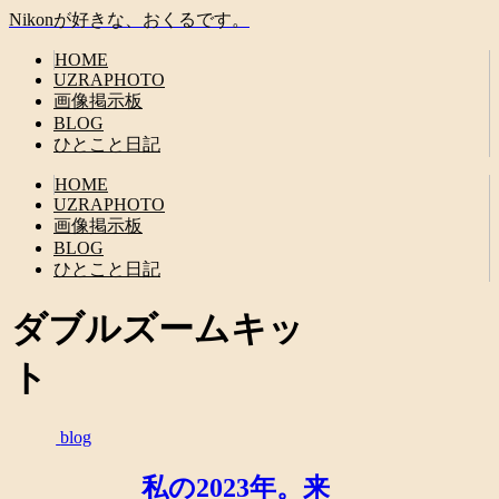
Nikonが好きな、おくるです。
HOME
UZRAPHOTO
画像掲示板
BLOG
ひとこと日記
HOME
UZRAPHOTO
画像掲示板
BLOG
ひとこと日記
ダブルズームキッ
ト
blog
私の2023年。来