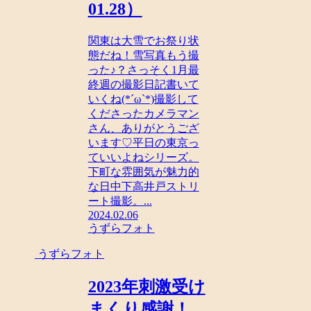
01.28）
関東は大雪でお祭り状
態だね！雪写真もう撮
った♪？さっそく1月最
終週の撮影日記書いて
いくね(*´ω`*)撮影して
くださったカメラマン
さん、ありがとうござ
います♡平日の東京っ
ていいよねシリーズ。
下町な雰囲気が魅力的
な日中下高井戸ストリ
ート撮影。...
2024.02.06
うずらフォト
うずらフォト
2023年刺激受け
まくり感謝！