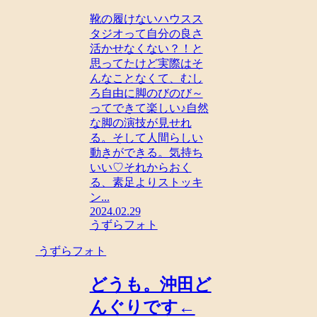
靴の履けないハウスス
タジオって自分の良さ
活かせなくない？！と
思ってたけど実際はそ
んなことなくて、むし
ろ自由に脚のびのび～
ってできて楽しい♪自然
な脚の演技が見せれ
る。そして人間らしい
動きができる。気持ち
いい♡それからおく
る、素足よりストッキ
ン...
2024.02.29
うずらフォト
うずらフォト
どうも。沖田ど
んぐりです←