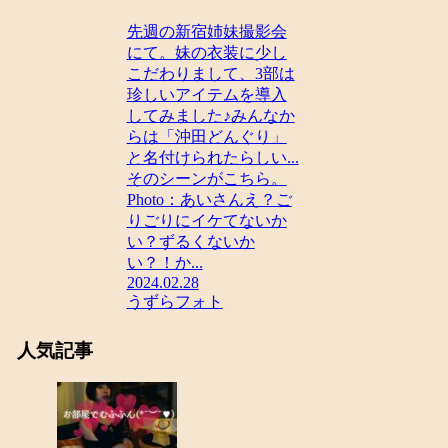
先週の新宿姉妹撮影会
にて。妹の衣装に少し
こだわりまして、3部は
珍しいアイテムを導入
してみました♪みんなか
らは「沖田どんぐり」
と名付けられたらしい...
そのシーンがこちら。
Photo：あいさんえ？ご
りごりにイケてないか
い？ずるくないか
い？！か...
2024.02.28
うずらフォト
人気記事