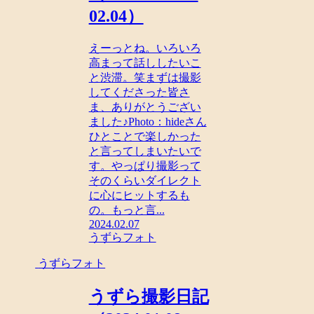
02.04）
えーっとね。いろいろ
高まって話ししたいこ
と渋滞。笑まずは撮影
してくださった皆さ
ま、ありがとうござい
ました♪Photo：hideさん
ひとことで楽しかった
と言ってしまいたいで
す。やっぱり撮影って
そのくらいダイレクト
に心にヒットするも
の。もっと言...
2024.02.07
うずらフォト
うずらフォト
うずら撮影日記