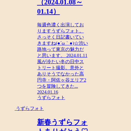
（2024.01.08～
01.14）
毎週色濃く出演してお
りますうずらフォト。
さっそく日記書いてい
きますね(●´ω｀●)☆渋い
路地って東京の魅力だ
と思います。 2024.01.11
風が冷たい冬の日中ス
トリート撮影。意外と
ありそうでなかった高
円寺・阿佐ヶ谷エリア2
つを冒険してきた...
2024.01.16
うずらフォト
うずらフォト
新春うずらフォ