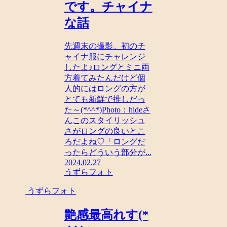
です。チャイナ
な話
先週末の撮影。初のチ
ャイナ服にチャレンジ
したよ♪ロングとミニ両
方着てみたんだけど個
人的にはロングの方が
とても新鮮で推しだっ
た～(*^^*)Photo：hideさ
んこのスタイリッシュ
さがロングの良いとこ
ろだよね♡「ロングだ
ったらどういう部分が...
2024.02.27
うずらフォト
うずらフォト
艶感最高れす(*