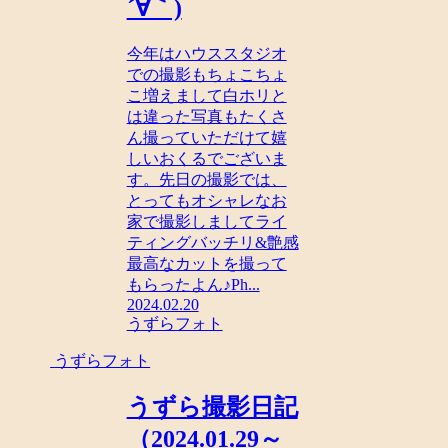
´∀｀)
今年はハウススタジオ
での撮影もちょこちょ
こ増えまして白ホリと
は違った写真もたくさ
ん撮っていただけて嬉
しいおくるでございま
す。先日の撮影では、
とってもオシャレなお
家で撮影しましてライ
ティングバッチリ&艶感
最高なカットを撮って
もらったよん♪Ph...
2024.02.20
うずらフォト
うずらフォト
うずら撮影日記
（2024.01.29～