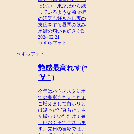
っぱい。東京だから残
っているような商店街
の活気も好きだし夜の
支度をする昼間の飲み
屋街の匂いも好き♡P...
2024.02.21
うずらフォト
うずらフォト
艶感最高れす(*
´∀｀)
今年はハウススタジオ
での撮影もちょこちょ
こ増えまして白ホリと
は違った写真もたくさ
ん撮っていただけて嬉
しいおくるでございま
す。先日の撮影では、