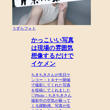
うずらフォト
かっこいい写真
は現場の雰囲気
想像するだけで
イケメン
ちきちきさんが先日ケ
ンコー・トキナー開催
で撮影してくれた写真
を投稿してくれました
♡Photo：ちきちきさん
撮影中の空気が蘇って
くる躍動感。写真が生