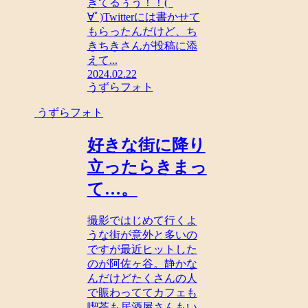
きてるぅう！！(ﾟ
∀ﾟ)Twitterには書かせて
もらったんだけど、ち
きちきさんが投稿に添
えて...
2024.02.22
うずらフォト
うずらフォト
好きな街に降り
立ったらきまっ
て…。
撮影ではじめて行くよ
うな街が意外と多いの
ですが最近ヒットした
のが阿佐ヶ谷。静かな
んだけどたくさんの人
で賑わっててカフェも
喫茶も居酒屋さんもい