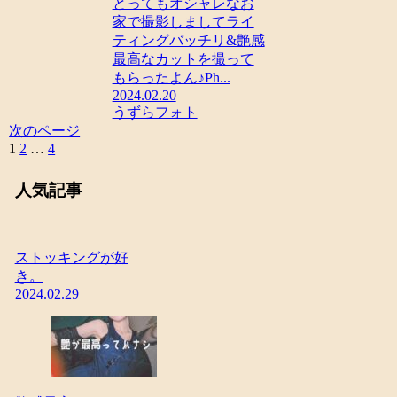
とってもオシャレなお
家で撮影しましてライ
ティングバッチリ&艶感
最高なカットを撮って
もらったよん♪Ph...
2024.02.20
うずらフォト
次のページ
1
2
…
4
次
へ
人気記事
ストッキングが好
き。
2024.02.29