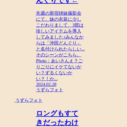
んぐりです←
先週の新宿姉妹撮影会
にて。妹の衣装に少し
こだわりまして、3部は
珍しいアイテムを導入
してみました♪みんなか
らは「沖田どんぐり」
と名付けられたらしい...
そのシーンがこちら。
Photo：あいさんえ？ご
りごりにイケてないか
い？ずるくないか
い？！か...
2024.02.28
うずらフォト
うずらフォト
ロングもすて
きだったわけ