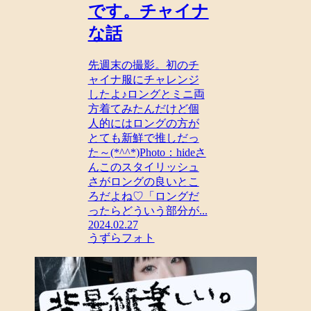
です。チャイナ
な話
先週末の撮影。初のチ
ャイナ服にチャレンジ
したよ♪ロングとミニ両
方着てみたんだけど個
人的にはロングの方が
とても新鮮で推しだっ
た～(*^^*)Photo：hideさ
んこのスタイリッシュ
さがロングの良いとこ
ろだよね♡「ロングだ
ったらどういう部分が...
2024.02.27
うずらフォト