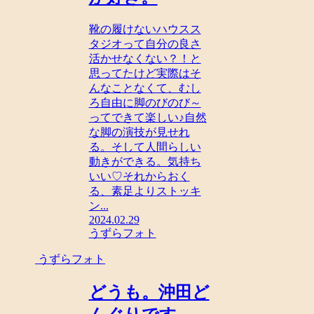
靴の履けないハウスス
タジオって自分の良さ
活かせなくない？！と
思ってたけど実際はそ
んなことなくて、むし
ろ自由に脚のびのび～
ってできて楽しい♪自然
な脚の演技が見せれ
る。そして人間らしい
動きができる。気持ち
いい♡それからおく
る、素足よりストッキ
ン...
2024.02.29
うずらフォト
うずらフォト
どうも。沖田ど